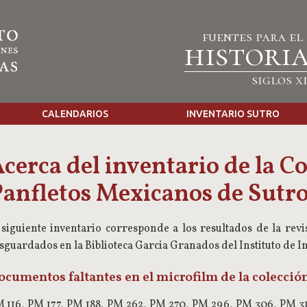
fuentes para el
historia
siglos xi
CALENDARIOS
INVENTARIO SUTRO
cerca del inventario de la C
anfletos Mexicanos de Sutr
 siguiente inventario corresponde a los resultados de la revis
sguardados en la Biblioteca Garcia Granados del Instituto de In
ocumentos faltantes en el microfilm de la colección
 116, PM 177, PM 188, PM 262, PM 270, PM 296, PM 306, PM 31