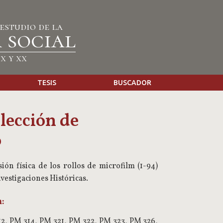
 estudio de la
 social
x y xx
TESIS
BUSCADOR
olección de
o
ión física de los rollos de microfilm (1-94)
vestigaciones Históricas.
:
2, PM 314, PM 321, PM 322, PM 323, PM 326,