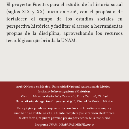
El proyecto: Fuentes para el estudio de la historia social
(siglos XIX y XX) inició en 2016, con el propósito de
fortalecer el campo de los estudios sociales en
perspectiva histórica y facilitar el acceso a herramientas
propias de la disciplina, aprovechando los recursos
tecnológicos que brinda la UNAM.
2018 © Hecho en México. Universidad Nacional Autónoma de México -
Instituto de Investigaciones Históricas.
Circuito Maestro Mario de la Cueva s/n, Zona Cultural, Ciudad
Universitaria, delegación Coyoacán, 04510, Ciudad de México, México
Esta página puede ser reproducida con fines no lucrativos, siempre y
cuando no se mutile, se cite la fuente completa y su dirección electrónica.
De otra forma, requiere permiso previo por escrito de la institución.
Programa UNAM-DGAPA-PAPIME: PE401317