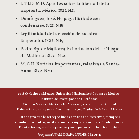
L T LD, M D. Apuntes sobre la libertad de la
imprenta. México. 1821. N.17
Domínguez, José. No paga Iturbide con
condenarse. 1821. N.18
Legitimidad de la elección de nuestro
Emperador. 1822. N.19
Pedro Bp. de Mallorca. Exhortación del… Obispo
de Mallorca. 1820. N.20
M, G H. Noticias importantes, relativas a Santa-
Anna. 1832. N.21
2018 © Hecho en México. Universidad Nacional Autónoma de México -
Instituto de Investigaciones Históricas.
Circuito Maestro Mario de la Cueva s/n, Zona Cultural, Ciudad
Universitaria, delegación Coyoacán, 04510, Ciudad de México, México
Esta página puede ser reproducida con fines no lucrativos, siempre y
cuando no se mutile, se cite la fuente completa y su dirección electrónica.
De otra forma, requiere permiso previo por escrito de la institución.
Programa UNAM-DGAPA-PAPIME: PE401317