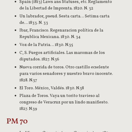
Spain (1813) Laws ans Statuses, etc. Reglamento
de la Libertad de Imprenta. 1820. N. 32
Un labrador, pseud. Sesta carta… Setima carta
de… 1833. N. 33
Ibar, Francisco. Regenaracion política de la
Republica Mexicana. 1830. N. 34
Voz de la Patria… 1830. N.35
C, S. Fuegos artificiales. Las maromas de los
diputados. 1827. N.36
Nueva corrida de toros. Otro castillo ecselente
para varios senadores y nuestro bravo inocente.
1828. N.37
El Toro. México, Valdés. 1830. N.38
Plaza de Toros. Vaya un torito travieso al
congreso de Veracruz por un lindo manifiesto.
1827. N.39
PM 70