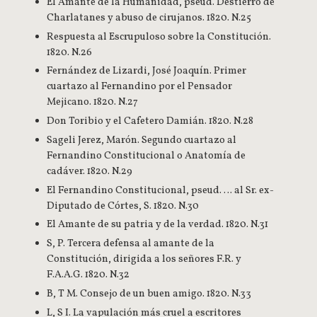
El Amante de la Humanidad, pseud. Destierro de
Charlatanes y abuso de cirujanos. 1820. N.25
Respuesta al Escrupuloso sobre la Constitución.
1820. N.26
Fernández de Lizardi, José Joaquín. Primer
cuartazo al Fernandino por el Pensador
Mejicano. 1820. N.27
Don Toribio y el Cafetero Damián. 1820. N.28
Sageli Jerez, Marón. Segundo cuartazo al
Fernandino Constitucional o Anatomía de
cadáver. 1820. N.29
El Fernandino Constitucional, pseud. … al Sr. ex-
Diputado de Córtes, S. 1820. N.30
El Amante de su patria y de la verdad. 1820. N.31
S, P. Tercera defensa al amante de la
Constitución, dirigida a los señores F.R. y
F.A.A.G. 1820. N.32
B, T M. Consejo de un buen amigo. 1820. N.33
L, S I. La vapulación más cruel a escritores