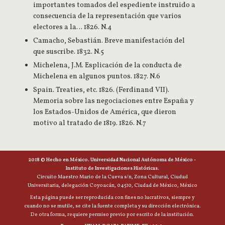
importantes tomados del espediente instruido a
consecuencia de la representación que varios
electores a la… 1826. N.4
Camacho, Sebastián. Breve manifestación del
que suscribe. 1832. N.5
Michelena, J.M. Esplicación de la conducta de
Michelena en algunos puntos. 1827. N.6
Spain. Treaties, etc. 1826. (Ferdinand VII).
Memoria sobre las negociaciones entre España y
los Estados-Unidos de América, que dieron
motivo al tratado de 1819. 1826. N.7
2018 © Hecho en México. Universidad Nacional Autónoma de México -
Instituto de Investigaciones Históricas.
Circuito Maestro Mario de la Cueva s/n, Zona Cultural, Ciudad
Universitaria, delegación Coyoacán, 04510, Ciudad de México, México
Esta página puede ser reproducida con fines no lucrativos, siempre y
cuando no se mutile, se cite la fuente completa y su dirección electrónica.
De otra forma, requiere permiso previo por escrito de la institución.