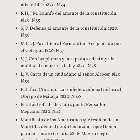
miserables. 1820. N.34
R H, J M. Triunfo del amante de la constitución.
1820. N.35
S, P. Defensa al amante de la constitución. 1820.
N.36
M I, L J. Para bien al Fernandino Arrepentido por
el Colegial. 1820. N.37
V, J. Con las plumas y la espada se destruye la
maldad. La muerte o la ley. 1820. N.38
L, V. Carta de un ciudadano al señor Alcocer. 1820.
N.39
Palafox, Cipriano. La confederación patriótica al
Obispo de Málaga. 1820. N.40
El catástrofe de de Cádiz por El Pensador
Mejicano. 1820. N.41
Manifiesto de los Americanos que residen de en
Madrid… demostrando las razones que tienen
para no concurrir el día 28 de Mayo a elegir