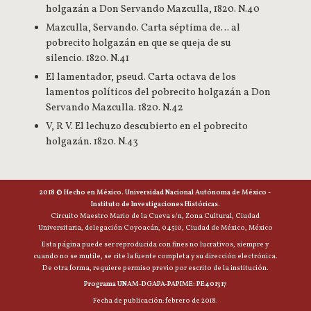
holgazán a Don Servando Mazculla, 1820. N.40
Mazculla, Servando. Carta séptima de… al
pobrecito holgazán en que se queja de su
silencio. 1820. N.41
El lamentador, pseud. Carta octava de los
lamentos políticos del pobrecito holgazán a Don
Servando Mazculla. 1820. N.42
V, R V. El lechuzo descubierto en el pobrecito
holgazán. 1820. N.43
2018 © Hecho en México. Universidad Nacional Autónoma de México -
Instituto de Investigaciones Históricas.
Circuito Maestro Mario de la Cueva s/n, Zona Cultural, Ciudad
Universitaria, delegación Coyoacán, 04510, Ciudad de México, México
Esta página puede ser reproducida con fines no lucrativos, siempre y
cuando no se mutile, se cite la fuente completa y su dirección electrónica.
De otra forma, requiere permiso previo por escrito de la institución.
Programa UNAM-DGAPA-PAPIME: PE401317
Fecha de publicación: febrero de 2018.