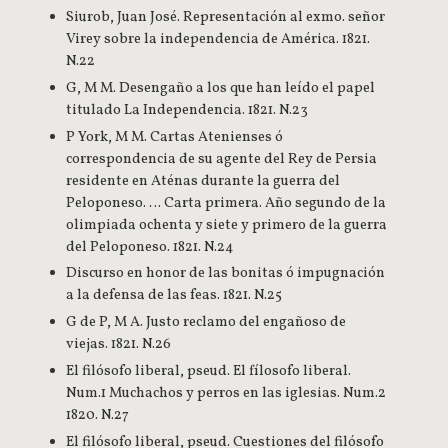
Siurob, Juan José. Representación al exmo. señor
Virey sobre la independencia de América. 1821.
N.22
G, M M. Desengaño a los que han leído el papel
titulado La Independencia. 1821. N.23
P York, M M. Cartas Atenienses ó
correspondencia de su agente del Rey de Persia
residente en Aténas durante la guerra del
Peloponeso. … Carta primera. Año segundo de la
olimpiada ochenta y siete y primero de la guerra
del Peloponeso. 1821. N.24
Discurso en honor de las bonitas ó impugnación
a la defensa de las feas. 1821. N.25
G de P, M A. Justo reclamo del engañoso de
viejas. 1821. N.26
El filósofo liberal, pseud. El fílosofo liberal.
Num.1 Muchachos y perros en las iglesias. Num.2
1820. N.27
El filósofo liberal, pseud. Cuestiones del filósofo