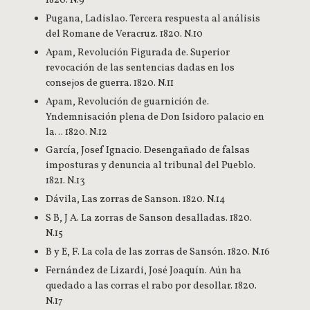
1820. N.9
Pugana, Ladislao. Tercera respuesta al análisis
del Romane de Veracruz. 1820. N.10
Apam, Revolución Figurada de. Superior
revocación de las sentencias dadas en los
consejos de guerra. 1820. N.11
Apam, Revolución de guarnición de.
Yndemnisación plena de Don Isidoro palacio en
la… 1820. N.12
García, Josef Ignacio. Desengañado de falsas
imposturas y denuncia al tribunal del Pueblo.
1821. N.13
Dávila, Las zorras de Sanson. 1820. N.14
S B, J A. La zorras de Sanson desalladas. 1820.
N.15
B y E, F. La cola de las zorras de Sansón. 1820. N.16
Fernández de Lizardi, José Joaquín. Aún ha
quedado a las corras el rabo por desollar. 1820.
N.17