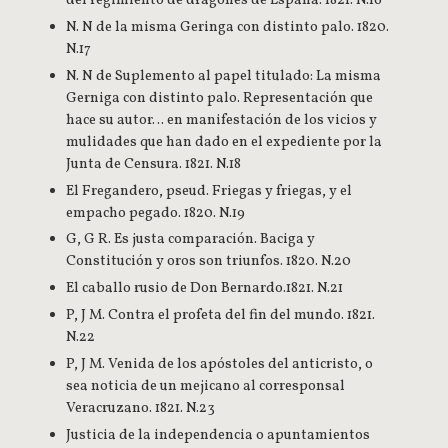
del regimiento de dragones de España. 1821. N.16
N. N de la misma Geringa con distinto palo. 1820.
N.17
N. N de Suplemento al papel titulado: La misma
Gerniga con distinto palo. Representación que
hace su autor… en manifestación de los vicios y
mulidades que han dado en el expediente por la
Junta de Censura. 1821. N.18
El Fregandero, pseud. Friegas y friegas, y el
empacho pegado. 1820. N.19
G, G R. Es justa comparación. Baciga y
Constitución y oros son triunfos. 1820. N.20
El caballo rusio de Don Bernardo.1821. N.21
P, J M. Contra el profeta del fin del mundo. 1821.
N.22
P, J M. Venida de los apóstoles del anticristo, o
sea noticia de un mejicano al corresponsal
Veracruzano. 1821. N.23
Justicia de la independencia o apuntamientos